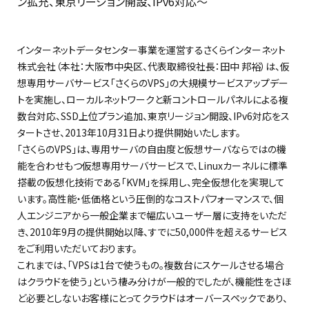
ン拡充、東京リージョン開設、IPv6対応〜
インターネットデータセンター事業を運営するさくらインターネット
株式会社（本社：大阪市中央区、代表取締役社長：田中 邦裕）は、仮
想専用サーバサービス「さくらのVPS」の大規模サービスアップデー
トを実施し、ローカルネットワークと新コントロールパネルによる複
数台対応、SSD上位プラン追加、東京リージョン開設、IPv6対応をス
タートさせ、2013年10月31日より提供開始いたします。
「さくらのVPS」は、専用サーバの自由度と仮想サーバならではの機
能を合わせもつ仮想専用サーバサービスで、Linuxカーネルに標準
搭載の仮想化技術である「KVM」を採用し、完全仮想化を実現して
います。高性能・低価格という圧倒的なコストパフォーマンスで、個
人エンジニアから一般企業まで幅広いユーザー層に支持をいただ
き、2010年9月の提供開始以降、すでに50,000件を超えるサービス
をご利用いただいております。
これまでは、「VPSは1台で使うもの。複数台にスケールさせる場合
はクラウドを使う」という棲み分けが一般的でしたが、機能性をさほ
ど必要としないお客様にとってクラウドはオーバースペックであり、