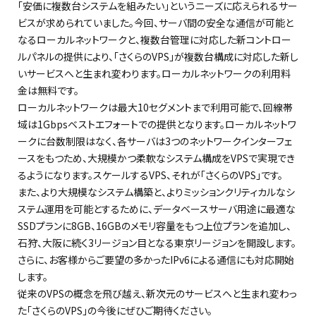
「安価に複数台システムを組みたい」というニーズに応えられるサー
ビスが求められていました。今回、サーバ間の安全な通信が可能と
なるローカルネットワークと、複数台管理に対応した新コントロー
ルパネルの提供により、「さくらのVPS」が複数台構成に対応した新し
いサービスへと生まれ変わります。ローカルネットワークの利用料
金は無料です。
ローカルネットワークは最大10セグメントまで利用可能で、回線帯
域は1Gbpsベストエフォートでの提供となります。ローカルネットワ
ークに台数制限はなく、各サーバは3つのネットワークインターフェ
ースをもつため、大規模かつ柔軟なシステム構成をVPSで実現でき
るようになります。スケールするVPS、それが「さくらのVPS」です。
また、より大規模なシステム構築と、よりミッションクリティカルなシ
ステム運用を可能とするために、データベースサーバ用途に最適な
SSDプランに8GB、16GBのメモリ容量をもつ上位プランを追加し、
石狩、大阪に続く3リージョン目となる東京リージョンを開設します。
さらに、お客様からご要望の多かったIPv6による通信にも対応開始
します。
従来のVPSの概念を飛び越え、新次元のサービスへと生まれ変わっ
た「さくらのVPS」の今後にぜひご期待ください。