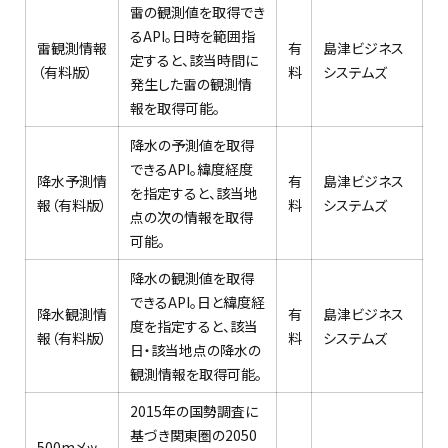
雷の観測値を取得でき
るAPI。日時を範囲指
雷観測情報
有
島津ビジネス
定すると、該当時間に
（有料版）
料
システムズ
発生した雷の観測情
報を取得可能。
降水の予測値を取得
できるAPI。緯度経度
降水予測情
有
島津ビジネス
を指定すると、該当地
報（有料版）
料
システムズ
点の次の情報を取得
可能。
降水の観測値を取得
できるAPI。日と緯度経
降水観測情
有
島津ビジネス
度を指定すると、該当
報（有料版）
料
システムズ
日・該当地点の降水の
観測情報を取得可能。
2015年の国勢調査に
基づき関東圏の2050
500mメッ