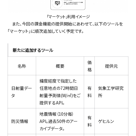
「マーケット」利用イメージ
また、今回の課金機能の提供開始にあわせて、以下のツールを
「マーケット」に順次追加していく予定です。
新たに追加するツール
価
名称
概要
提供元
格
緯度経度で指定した
日射量デー
任意地点の72時間日
有
気象工学研究
タ
射量予測値(W/㎡)をご
料
所
提供するAPI。
地震情報（10分毎）
有
防災情報
API。過去50件のアー
ゲヒルン
料
カイブデータ。