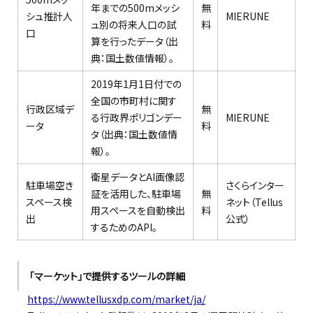
年までの500mメッシ
無
シュ推計人
MIERUNE
ュ別の将来人口の試
料
口
算を行ったデータ（出
典：国土数値情報）。
2019年1月1日付での
全国の市町村に関す
行政区域デ
無
る行政界ポリゴンデー
MIERUNE
ータ
料
タ（出典：国土数値情
報）。
衛星データとAI画像認
駐車場空き
さくらインター
証を活用した、駐車場
無
スペース検
ネット（Tellus
用スペースを自動検出
料
出
公式）
するためのAPI。
「マーケット」で提供するツールの詳細
https://www.tellusxdp.com/market/ja/