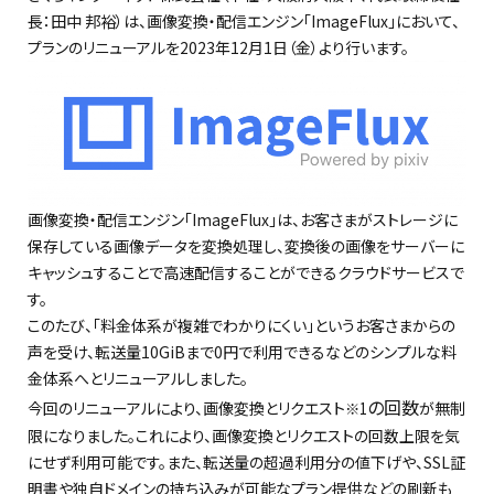
長：田中 邦裕）は、画像変換・配信エンジン「ImageFlux」において、
プランのリニューアルを2023年12月1日（金）より行います。
画像変換・配信エンジン「ImageFlux」は、お客さまがストレージに
保存している画像データを変換処理し、変換後の画像をサーバーに
キャッシュすることで高速配信することができるクラウドサービスで
す。
このたび、「料金体系が複雑でわかりにくい」というお客さまからの
声を受け、転送量10GiBまで0円で利用できるなどのシンプルな料
金体系へとリニューアルしました。
の回数
今回のリニューアルにより、画像変換とリクエスト
が無制
※1
限になりました。これにより、画像変換とリクエストの回数上限を気
にせず利用可能です。また、転送量の超過利用分の値下げや、SSL証
明書や独自ドメインの持ち込みが可能なプラン提供などの刷新も