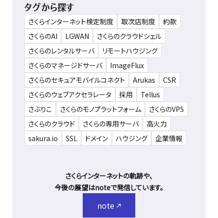
タグから探す
さくらインターネット検定制度
取次店制度
約款
さくらのAI
LGWAN
さくらのクラウドシェル
さくらのレンタルサーバ
リモートハウジング
さくらのマネージドサーバ
ImageFlux
さくらのセキュアモバイルコネクト
Arukas
CSR
さくらのウェブアクセラレータ
採用
Tellus
さぶりこ
さくらのモノプラットフォーム
さくらのVPS
さくらのクラウド
さくらの専用サーバ
高火力
sakura.io
SSL
ドメイン
ハウジング
企業情報
さくらインターネットの軌跡や、
今後の展望はnoteで発信しています。
note