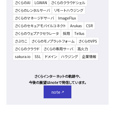
さくらのAI
LGWAN
さくらのクラウドシェル
さくらのレンタルサーバ
リモートハウジング
さくらのマネージドサーバ
ImageFlux
さくらのセキュアモバイルコネクト
Arukas
CSR
さくらのウェブアクセラレータ
採用
Tellus
さぶりこ
さくらのモノプラットフォーム
さくらのVPS
さくらのクラウド
さくらの専用サーバ
高火力
sakura.io
SSL
ドメイン
ハウジング
企業情報
さくらインターネットの軌跡や、
今後の展望はnoteで発信しています。
note