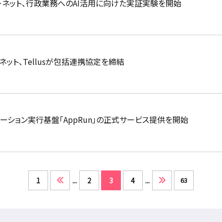
ーネット、行政業務へのAI活用に向けた実証実験を開始
ット、Tellusが包括連携協定を締結
ケーション実行基盤「AppRun」の正式サービス提供を開始
1
...
2
3
4
...
63