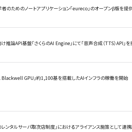
者のためのノートアプリケーション「eureco」のオープンβ版を提
推論API基盤「さくらのAI Engine」にて「音声合成（TTS）API」
 Blackwell GPU」約1,100基を搭載したAIインフラの稼働を開始
らのレンタルサーバ取次店制度」におけるアライアンス施策として連