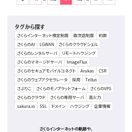
タグから探す
さくらインターネット検定制度
取次店制度
約款
さくらのAI
LGWAN
さくらのクラウドシェル
さくらのレンタルサーバ
リモートハウジング
さくらのマネージドサーバ
ImageFlux
さくらのセキュアモバイルコネクト
Arukas
CSR
さくらのウェブアクセラレータ
採用
Tellus
さぶりこ
さくらのモノプラットフォーム
さくらのVPS
さくらのクラウド
さくらの専用サーバ
高火力
sakura.io
SSL
ドメイン
ハウジング
企業情報
さくらインターネットの軌跡や、