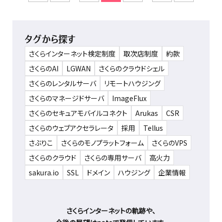
タグから探す
さくらインターネット検定制度
取次店制度
約款
さくらのAI
LGWAN
さくらのクラウドシェル
さくらのレンタルサーバ
リモートハウジング
さくらのマネージドサーバ
ImageFlux
さくらのセキュアモバイルコネクト
Arukas
CSR
さくらのウェブアクセラレータ
採用
Tellus
さぶりこ
さくらのモノプラットフォーム
さくらのVPS
さくらのクラウド
さくらの専用サーバ
高火力
sakura.io
SSL
ドメイン
ハウジング
企業情報
さくらインターネットの軌跡や、